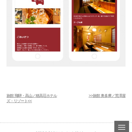
旅館 飛騨・高山／穂高荘ホテル
旅館 奥多摩／荒澤屋
ズ・リゾート