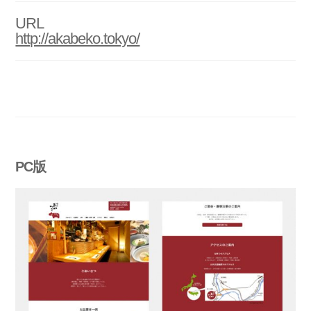
URL
http://akabeko.tokyo/
PC版