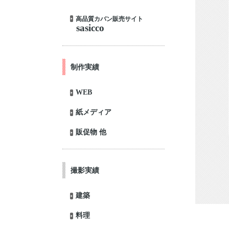
高品質カバン販売サイト
sasicco
制作実績
WEB
紙メディア
販促物 他
撮影実績
建築
料理