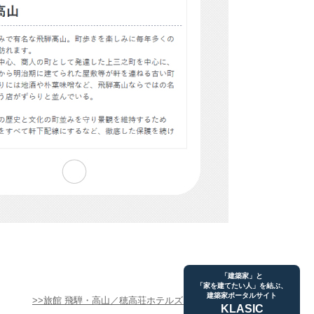
「建築家」と
「家を建てたい人」を結ぶ、
建築家ポータルサイト
旅館 飛騨・高山／穂高荘ホテルズ・リゾート
KLASIC